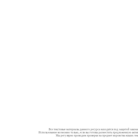
Все текстовые материалы данного ресурса находятся под защитой закона
Использование возможно только, если вы готовы разместить предложенную актив
Мы регулярно проводим проверки на предмет воровства наших тек