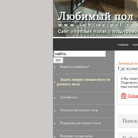
главная
|
нап
Любимый по
Какой пол выбрать?
Где купи
А Вы знает
Задать вопрос специалисту по
Поделитес
ремонту пола
наш катало
Доба
Теплый пол
Технология теплого пола
Поиск
Покрытия для теплого пола
Водяные теплые полы