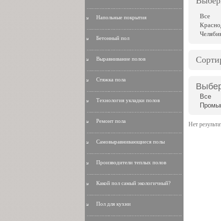
Выбер
Все
Напольные покрытия
Красно
Челяби
Бетонный пол
Сорти
Выравнивание полов
Стяжка пола
Выбер
Все
Технология укладки полов
Промы
Ремонт пола
Нет результа
Самовыравнивающиеся полы
Производители теплых полов
Какой пол самый экологичный?
Пол для кухни