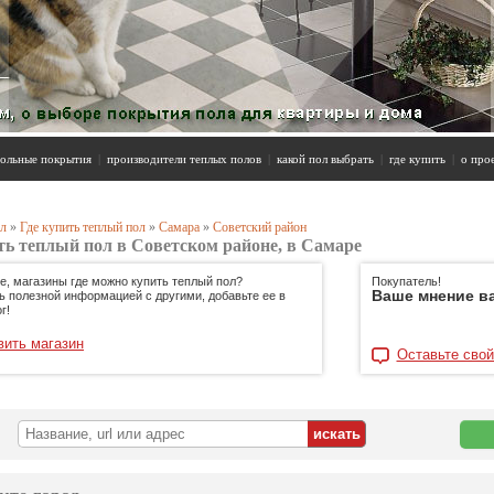
ольные покрытия
|
производители теплых полов
|
какой пол выбрать
|
где купить
|
о про
л
»
Где купить теплый пол
»
Самара
»
Советский район
ть теплый пол в Советском районе, в Самаре
е, магазины где можно купить теплый пол?
Покупатель!
Ваше мнение в
ь полезной информацией с другими, добавьте ее в
г!
вить магазин
Оставьте свой