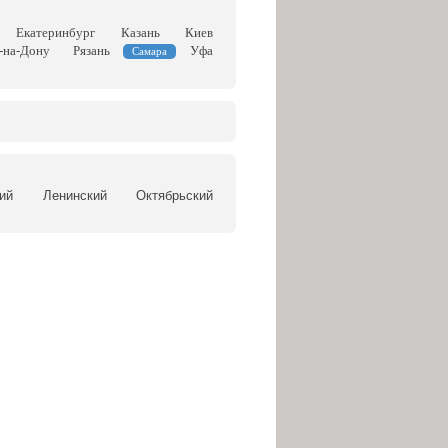
Екатеринбург
Казань
Киев
-на-Дону
Рязань
Уфа
Самара
ий
Ленинский
Октябрьский