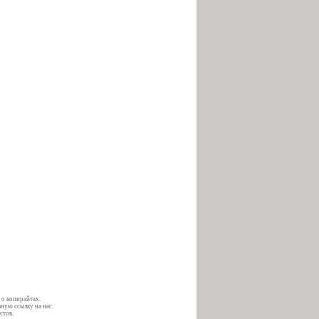
 о копирайтах.
ную ссылку на нас.
стов.