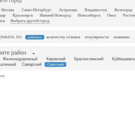
ите город
Москва
Санкт-Петербург
Астрахань
Владивосток
Волгоград
дар
Красноярск
Нижний Новгород
Новосибирск
Омск
Ростов
нск
Выбрать другой город
ровать по
количеству отзывов
популярности
названию
рейтингу
ите район
Железнодорожный
Кировский
Красноглинский
Куйбышевск
шленный
Самарский
Советский
тов.