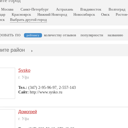
ите город
Москва
Санкт-Петербург
Астрахань
Владивосток
Волгоград
дар
Красноярск
Нижний Новгород
Новосибирск
Омск
Ростов
нск
Выбрать другой город
ровать по
количеству отзывов
популярности
названию
рейтингу
ите район
Sysko
г. Уфа
Тел.:
(347) 2-95-96-97, 2-557-143
Сайт:
http://www.sysko.ru
Домогрей
г. Уфа