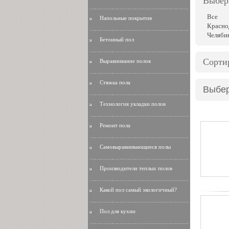
Выбер
Все
Напольные покрытия
Красно
Челяби
Бетонный пол
Сорти
Выравнивание полов
Стяжка пола
Выбер
Технология укладки полов
Ремонт пола
Самовыравнивающиеся полы
Производители теплых полов
Какой пол самый экологичный?
Пол для кухни