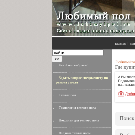
главная
|
нап
Любимый по
Какой пол выбрать?
Где купи
А Вы знает
Задать вопрос специалисту по
Поделитес
ремонту пола
наш катало
Доба
Теплый пол
Технология теплого пола
Поиск
Покрытия для теплого пола
Водяные теплые полы