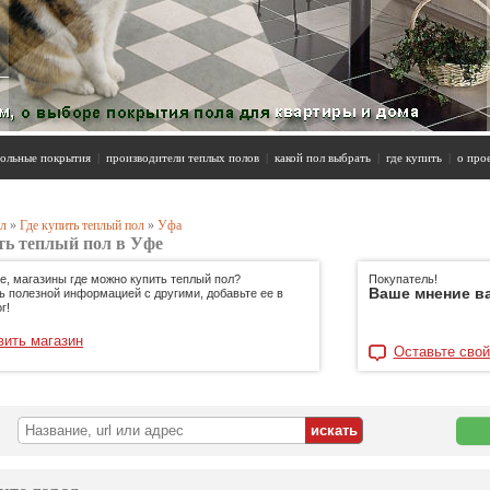
ольные покрытия
|
производители теплых полов
|
какой пол выбрать
|
где купить
|
о про
л
»
Где купить теплый пол
»
Уфа
ть теплый пол в Уфе
е, магазины где можно купить теплый пол?
Покупатель!
Ваше мнение в
ь полезной информацией с другими, добавьте ее в
г!
вить магазин
Оставьте свой