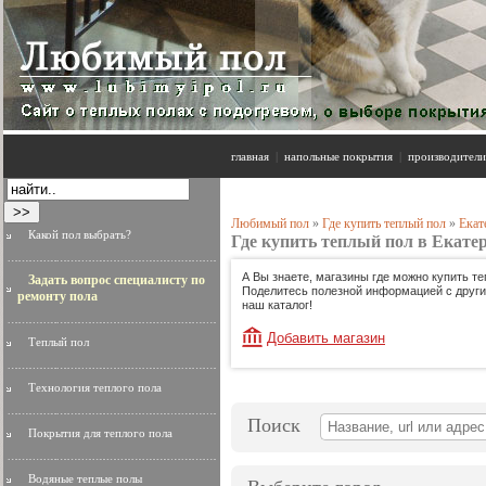
главная
|
напольные покрытия
|
производители
Любимый пол
»
Где купить теплый пол
»
Екат
Какой пол выбрать?
Где купить теплый пол в Екате
А Вы знаете, магазины где можно купить т
Задать вопрос специалисту по
Поделитесь полезной информацией с другим
ремонту пола
наш каталог!
Добавить магазин
Теплый пол
Технология теплого пола
Поиск
Покрытия для теплого пола
Водяные теплые полы