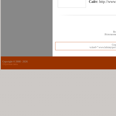
Сайт:
http://www.
Вс
Использова
Cсы
<a href=” www.lubimyipol.
Copyright © 2008 -
2026
Обратная связь