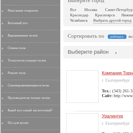
Выберите город
Все
Москва
Санкт-Петербур
Напольные покрытия
Краснодар
Красноярск
Нижни
Челябинск
Выбрать другой город
Бетонный пол
Сортировать по
Выравнивание полов
ко
рейтингу
Стяжка пола
Выберите район
Технология укладки полов
Компания Торн
Ремонт пола
г. Екатеринбург
Самовыравнивающиеся полы
Тел.:
(343) 261-3
Сайт:
http://www
Производители теплых полов
Какой пол самый экологичный?
Уралинтек
Пол для кухни
г. Екатеринбург