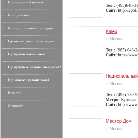
Пол для ванной комнаты
Тел.:
(495)648-3
Сайт:
http://2pol.
Пол для комнат
Пол для прихожей и коридора
Kaleo
г. Москва
Сравнение цен – что выгоднее
Тел.:
(985) 643-2
Где купить теплый пол?
Сайт:
http://www
Где купить напольные покрытия?
Национальный
Где заказать ремонт пола?
г. Москва
Новости
Тел.:
(495) 789-9
Метро:
Курская
Сайт:
http://www
О проекте
Мастер Дом
г. Москва