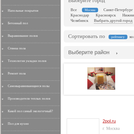
Выберите город
Все
Санкт-Петербург
Москва
Напольные покрытия
Краснодар
Красноярск
Нижни
Челябинск
Выбрать другой город
Бетонный пол
Сортировать по
Выравнивание полов
ко
рейтингу
Стяжка пола
Выберите район
Технология укладки полов
Ремонт пола
Самовыравнивающиеся полы
Производители теплых полов
Какой пол самый экологичный?
2pol.ru
Пол для кухни
г. Москва