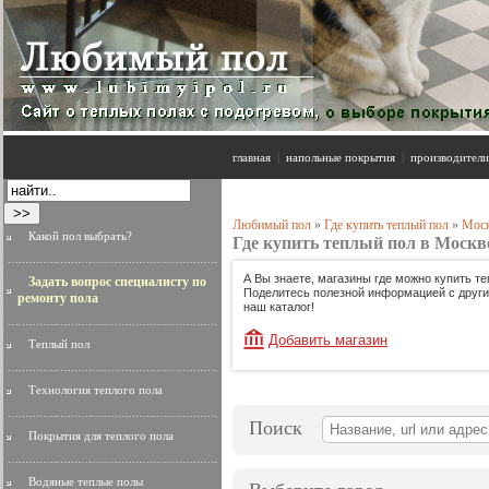
главная
|
напольные покрытия
|
производители
Любимый пол
»
Где купить теплый пол
»
Мос
Какой пол выбрать?
Где купить теплый пол в Москв
А Вы знаете, магазины где можно купить т
Задать вопрос специалисту по
Поделитесь полезной информацией с другим
ремонту пола
наш каталог!
Добавить магазин
Теплый пол
Технология теплого пола
Поиск
Покрытия для теплого пола
Водяные теплые полы