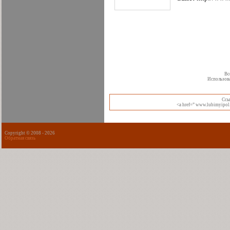
Вс
Использова
Cсы
<a href=” www.lubimyipol.
Copyright © 2008 -
2026
Обратная связь