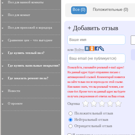
Пол для ванной комнаты
Все
(0)
Положительные
(0)
Пол для комнат
+
Добавить отзыв
Пол для прихожей и коридора
Сравнение цен – что выгоднее
или
Войти
Где купить теплый пол?
Где купить напольные покрытия?
Пожалуйста, указывайте реальный e-mail адрес!
На данный адрес будет отправлено письмо с
активационной ссылкой. Комментарий появится
Где заказать ремонт пола?
на сайте только после перехода по этой ссылке.
Нам важно знать, что вы реальный человек, а не
Новости
спам-бот. Кроме того на данный адрес вы будете
получать уведомления об ответах на Ваш отзыв.
Оценка
О проекте
Положительный отзыв
Нейтральный отзыв
Отрицательный отзыв