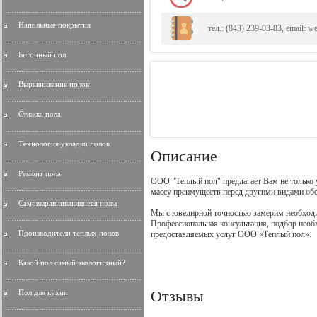
Напольные покрытия
тел.: (843) 239-03-83, email: we
Бетонный пол
Выравнивание полов
Стяжка пола
Технология укладки полов
Описание
Ремонт пола
ООО "Теплый пол" предлагает Вам не только
массу преимуществ перед другими видами обо
Самовыравнивающиеся полы
Мы с ювелирной точностью замерим необходи
Профессиональная консультация, подбор необхо
Производители теплых полов
предоставляемых услуг ООО «Теплый пол».
Какой пол самый экологичный?
Отзывы
Пол для кухни