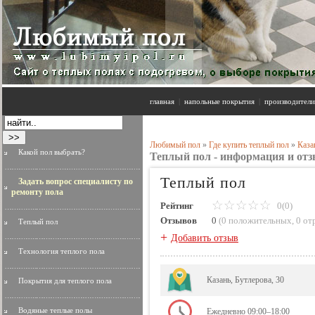
главная
|
напольные покрытия
|
производители
Любимый пол
»
Где купить теплый пол
»
Каза
Какой пол выбрать?
Теплый пол - информация и от
Теплый пол
Задать вопрос специалисту по
ремонту пола
Рейтинг
0(0)
Отзывов
0
(
0 положительных
,
0 от
Теплый пол
+
Добавить отзыв
Технология теплого пола
Казань, Бутлерова, 30
Покрытия для теплого пола
Водяные теплые полы
Ежедневно 09:00–18:00