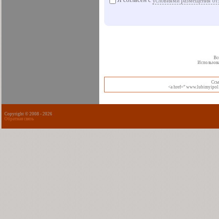
Я согласен с
условиями размещения от
Вс
Использова
Cсы
<a href=” www.lubimyipol.
Copyright © 2008 -
2026
Обратная связь