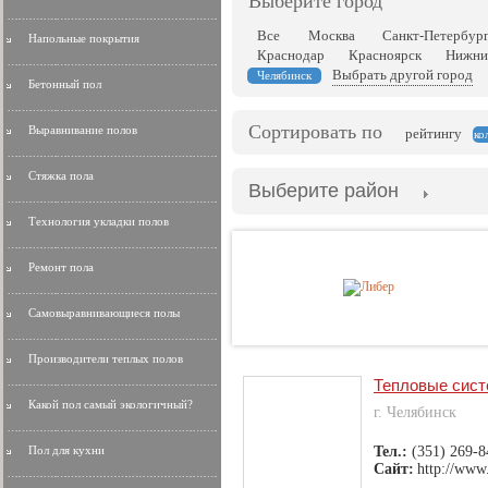
Выберите город
Все
Москва
Санкт-Петербур
Напольные покрытия
Краснодар
Красноярск
Нижни
Выбрать другой город
Челябинск
Бетонный пол
Сортировать по
Выравнивание полов
рейтингу
ко
Стяжка пола
Выберите район
Технология укладки полов
Ремонт пола
Самовыравнивающиеся полы
Производители теплых полов
Тепловые сис
Какой пол самый экологичный?
г. Челябинск
Пол для кухни
Тел.:
(351) 269-8
Сайт:
http://www.