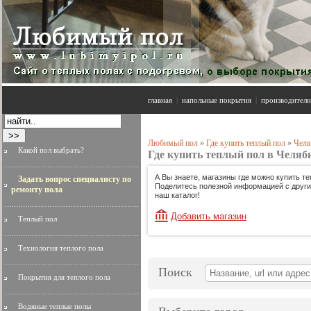
главная
|
напольные покрытия
|
производители
Любимый пол
»
Где купить теплый пол
»
Челя
Какой пол выбрать?
Где купить теплый пол в Челяб
А Вы знаете, магазины где можно купить т
Задать вопрос специалисту по
Поделитесь полезной информацией с другим
ремонту пола
наш каталог!
Добавить магазин
Теплый пол
Технология теплого пола
Поиск
Покрытия для теплого пола
Водяные теплые полы